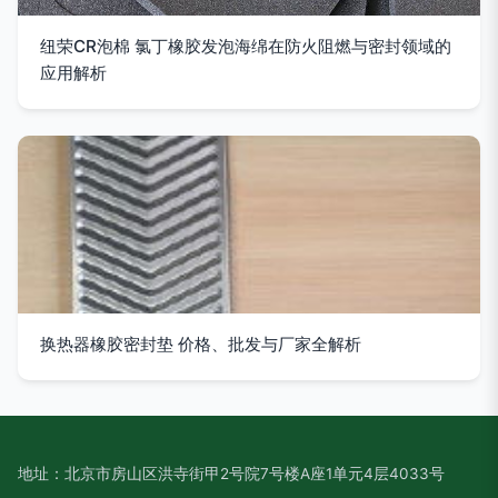
纽荣CR泡棉 氯丁橡胶发泡海绵在防火阻燃与密封领域的
应用解析
换热器橡胶密封垫 价格、批发与厂家全解析
地址：北京市房山区洪寺街甲2号院7号楼A座1单元4层4033号