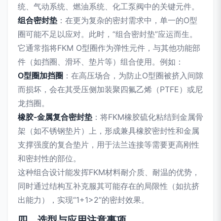
统、气动系统、燃油系统、化工泵阀中的关键元件。
组合密封垫
：在更为复杂的密封需求中，单一的O型
圈可能不足以应对。此时，“组合密封垫”应运而生。
它通常指将FKM O型圈作为弹性元件，与其他功能部
件（如挡圈、滑环、垫片等）组合使用。例如：
O型圈加挡圈
：在高压场合，为防止O型圈被挤入间隙
而损坏，会在其受压侧加装聚四氟乙烯（PTFE）或尼
龙挡圈。
橡胶-金属复合密封垫
：将FKM橡胶硫化粘结到金属骨
架（如不锈钢垫片）上，形成兼具橡胶密封性和金属
支撑强度的复合垫片，用于法兰连接等需要更高刚性
和密封性的部位。
这种组合设计能发挥FKM材料耐介质、耐温的优势，
同时通过结构互补克服其可能存在的局限性（如抗挤
出能力），实现“1+1>2”的密封效果。
四、选型与应用注意事项